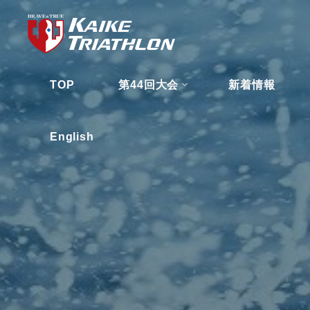
コ
ン
テ
ン
TOP
第44回大会
新着情報
ツ
へ
ス
English
キ
ッ
プ