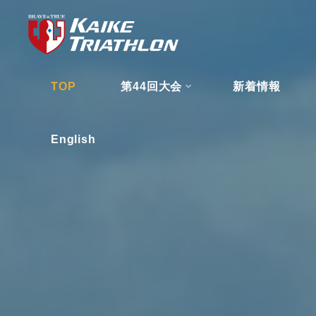
コ
ン
テ
ン
TOP
第44回大会
新着情報
ツ
へ
ス
English
キ
ッ
プ