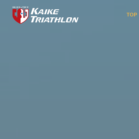
コ
ン
TOP
テ
ン
ツ
へ
ス
キ
ッ
プ