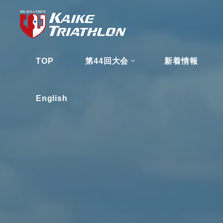
コ
ン
テ
ン
TOP
第44回大会
新着情報
ツ
へ
ス
English
キ
ッ
プ