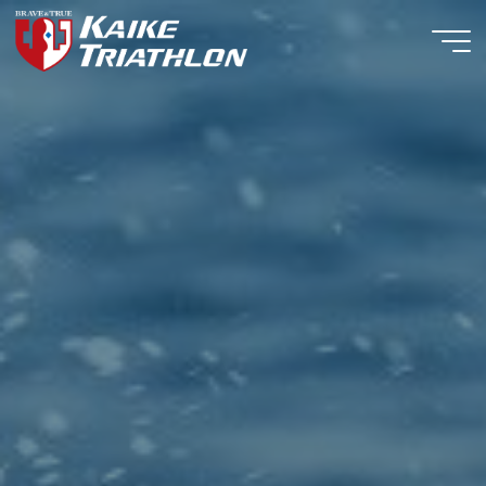
コ
ン
テ
ン
ツ
へ
ス
キ
ッ
プ