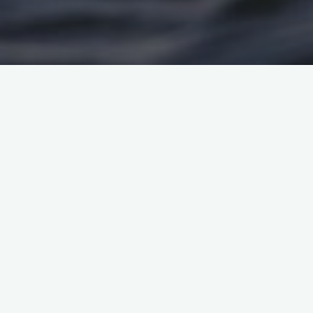
総合
レース
選手名
性
年
ＴＩＭＥ
性別
順位
No
別
齢
順位
651
504
笹倉 英男
男
59
13:23:07
601
5
652
780
藤井 英之
男
49
13:23:15
602
1
653
466
中村 浩史
男
48
13:24:22
603
4
654
387
齊藤 真大
男
32
13:25:59
604
6
655
102
岡田 賀世
女
49
13:26:07
51
7
656
838
中尾 高広
男
37
13:26:12
605
6