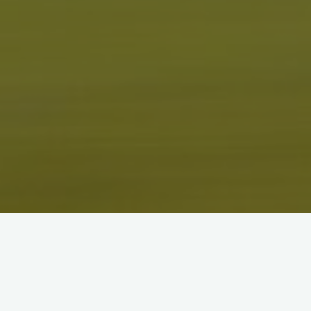
レース
選手名
性
年
Ｓ