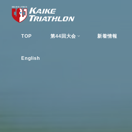
コ
ン
テ
ン
TOP
第44回大会
新着情報
ツ
へ
ス
English
キ
ッ
プ