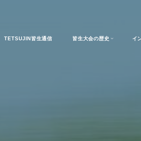
TETSUJIN皆生通信
皆生大会の歴史
イ