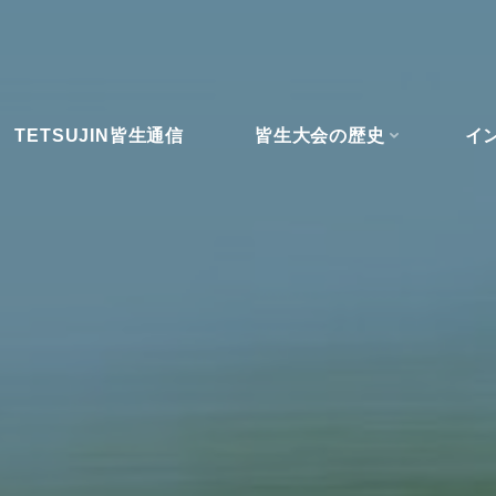
TETSUJIN皆生通信
皆生大会の歴史
イ