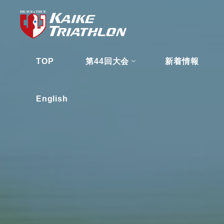
コ
ン
テ
ン
TOP
第44回大会
新着情報
ツ
へ
ス
English
キ
ッ
プ