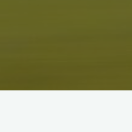
選手名
性
年
ＴＩＭＥ
性別