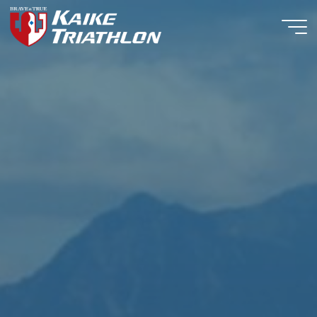
コ
ン
テ
ン
ツ
へ
ス
キ
ッ
プ