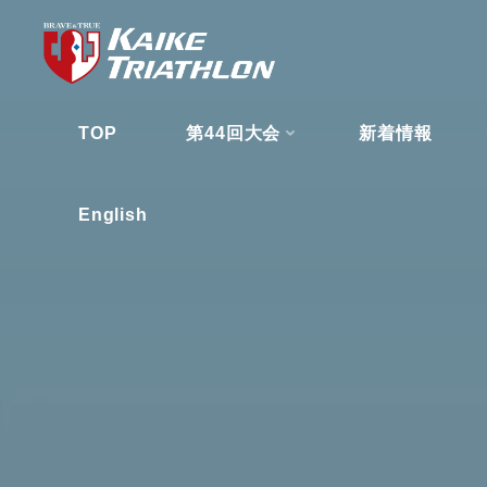
コ
ン
テ
ン
TOP
第44回大会
新着情報
ツ
へ
ス
English
キ
ッ
プ