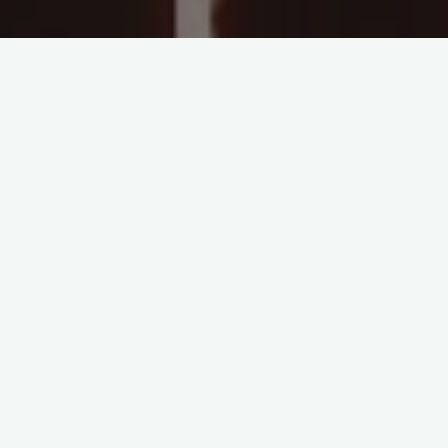
新着情報
完走賞発行につい
速報について
て（期限１０月２
下記アドレスにてご確認い
０日迄）
ただけます。 h
完走賞の発行準備ができま