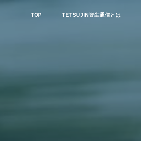
コ
ン
TOP
TETSUJIN皆生通信とは
テ
ン
TETSUJIN
ツ
皆生通信
へ
ス
キ
ッ
プ