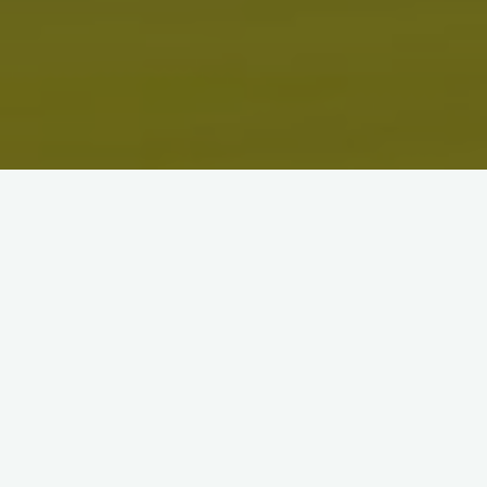
TETSUJIN皆生通信
バイクコース変更箇所について
2024年5月16日
一つ目は昨年までポイント番号93の八幡橋西詰を左折 …
"バ
Read more
イ
ク