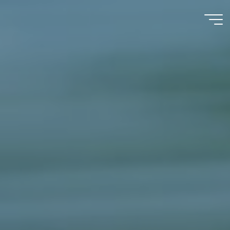
コ
ン
テ
TETSUJIN
ン
ツ
皆生通信
へ
ス
キ
ッ
プ