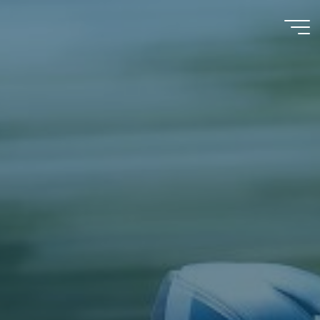
コ
ン
テ
TETSUJIN
ン
ツ
皆生通信
へ
ス
キ
ッ
プ