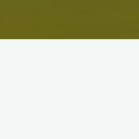
鳥取県の一級河川・日野川にかかるこの橋は、昭和４年５月に完