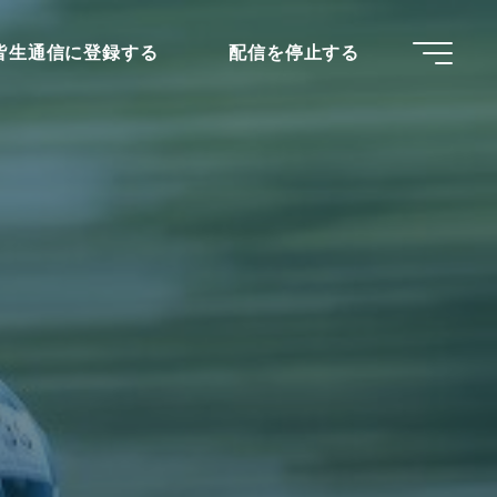
IN皆生通信に登録する
配信を停止する